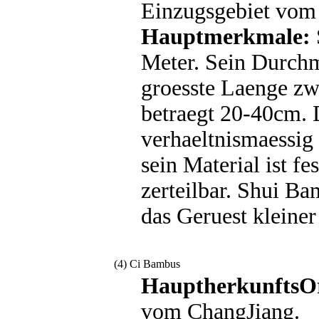
Einzugsgebiet vom
Hauptmerkmale:
Meter. Sein Durchm
groesste Laenge z
betraegt 20-40cm.
verhaeltnismaessig 
sein Material ist fes
zerteilbar. Shui Ba
das Geruest kleiner
(4) Ci Bambus
HauptherkunftsO
vom ChangJiang.